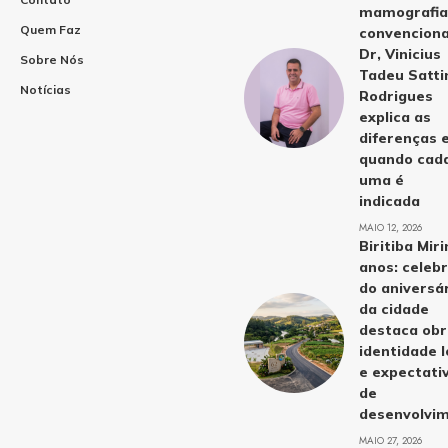
mamografia
Quem Faz
convenciona
Dr, Vinicius
Sobre Nós
Tadeu Satti
Notícias
Rodrigues
explica as
diferenças 
quando cad
uma é
indicada
MAIO 12, 2026
Biritiba Mir
anos: celeb
do aniversá
da cidade
destaca obr
identidade l
e expectati
de
desenvolvi
MAIO 27, 2026