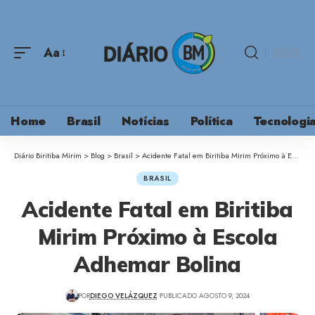
Aa
Home
Brasil
Notícias
Política
Tecnologi
Diário Biritiba Mirim
>
Blog
>
Brasil
>
Acidente Fatal em Biritiba Mirim Próximo à Escola Adhemar Bolina
BRASIL
Acidente Fatal em Biritiba
Mirim Próximo à Escola
Adhemar Bolina
POR
DIEGO VELÁZQUEZ
PUBLICADO AGOSTO 9, 2024