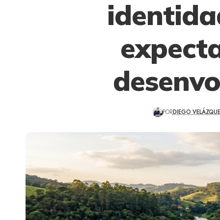
identida
expecta
desenvo
POR
DIEGO VELÁZQU