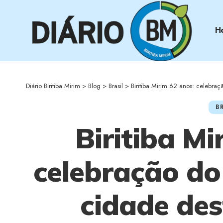
H
Diário Biritiba Mirim
>
Blog
>
Brasil
>
Biritiba Mirim 62 anos: celebração do a
BR
Biritiba Mi
celebração do
cidade des