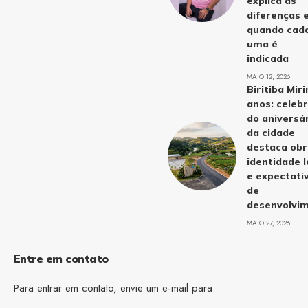
explica as
diferenças 
quando cad
uma é
indicada
MAIO 12, 2026
Biritiba Mir
anos: celeb
do aniversá
da cidade
destaca obr
identidade l
e expectati
de
desenvolvi
MAIO 27, 2026
Entre em contato
Para entrar em contato, envie um e-mail para: