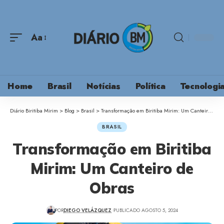
Aa
Home
Brasil
Notícias
Política
Tecnologi
Diário Biritiba Mirim
>
Blog
>
Brasil
>
Transformação em Biritiba Mirim: Um Canteiro de Obras
BRASIL
Transformação em Biritiba
Mirim: Um Canteiro de
Obras
POR
DIEGO VELÁZQUEZ
PUBLICADO AGOSTO 5, 2024