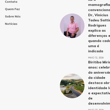
Contato
mamografia
Quem Faz
convenciona
Dr, Vinicius
Sobre Nós
Tadeu Satti
Notícias
Rodrigues
explica as
diferenças 
quando cad
uma é
indicada
MAIO 12, 2026
Biritiba Mir
anos: celeb
do aniversá
da cidade
destaca obr
identidade l
e expectati
de
desenvolvi
MAIO 27, 2026