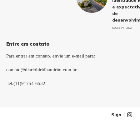
identidade l
e expectati
de
desenvolvi
MAIO 27, 2026
Entre em contato
Para entrar em contato, envie um e-mail para:
contato@diariobiritibamirim.com.br
tel.(11)91754-6532
Siga