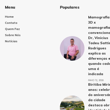
Menu
Populares
Home
Mamografia
3D x
Contato
mamografia
Quem Faz
convenciona
Sobre Nós
Dr, Vinicius
Notícias
Tadeu Satti
Rodrigues
explica as
diferenças 
quando cad
uma é
indicada
MAIO 12, 2026
Biritiba Mir
anos: celeb
do aniversá
da cidade
destaca obr