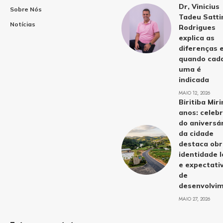
Dr, Vinicius
Sobre Nós
Tadeu Satti
Notícias
Rodrigues
explica as
diferenças 
quando cad
uma é
indicada
MAIO 12, 2026
Biritiba Mir
anos: celeb
do aniversá
da cidade
destaca obr
identidade l
e expectati
de
desenvolvi
MAIO 27, 2026