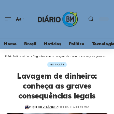
Aa
Home
Brasil
Notícias
Política
Tecnologi
Diário Biritiba Mirim
>
Blog
>
Notícias
>
Lavagem de dinheiro: conheça as graves consequências legais
NOTÍCIAS
Lavagem de dinheiro:
conheça as graves
consequências legais
POR
DIEGO VELÁZQUEZ
PUBLICADO ABRIL 23, 2025