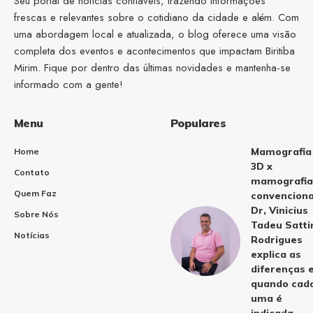
Seu portal de notícias confiáveis, trazendo informações
frescas e relevantes sobre o cotidiano da cidade e além. Com
uma abordagem local e atualizada, o blog oferece uma visão
completa dos eventos e acontecimentos que impactam Biritiba
Mirim. Fique por dentro das últimas novidades e mantenha-se
informado com a gente!
Menu
Populares
Mamografia
Home
3D x
Contato
mamografia
Quem Faz
convenciona
Dr, Vinicius
Sobre Nós
Tadeu Satti
Notícias
Rodrigues
explica as
diferenças 
quando cad
uma é