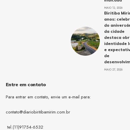
indicada
MAIO 12, 2026
Biritiba Mir
anos: celeb
do aniversá
da cidade
destaca obr
identidade l
e expectati
de
desenvolvi
MAIO 27, 2026
Entre em contato
Para entrar em contato, envie um e-mail para:
contato@diariobiritibamirim.com.br
tel.(11)91754-6532