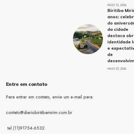
MAIO 12, 2026
Biritiba Mir
anos: celeb
do aniversá
da cidade
destaca obr
identidade l
e expectati
de
desenvolvi
MAIO 27, 2026
Entre em contato
Para entrar em contato, envie um e-mail para:
contato@diariobiritibamirim.com.br
tel.(11)91754-6532