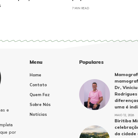
as
7 MIN READ
Menu
Populares
Mamografi
Home
mamografi
Contato
Dr, Vinici
Rodrigues 
Quem Faz
diferença
Sobre Nós
uma é ind
cas e
Notícias
MAIO 12, 2026
Biritiba M
mpleta
celebração
ique por
da cidade