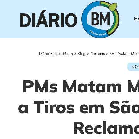
H
Diário Biritiba Mirim
>
Blog
>
Notícias
>
PMs Matam Mecân
NOT
PMs Matam M
a Tiros em São
Reclama