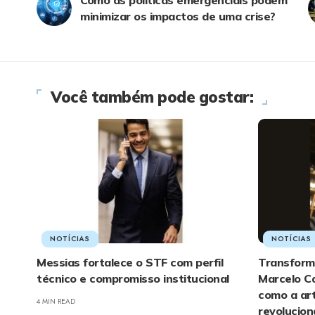
minimizar os impactos de uma crise?
Você também pode gostar:
NOTÍCIAS
NOTÍCIAS
Messias fortalece o STF com perfil
Transform
técnico e compromisso institucional
Marcelo Ca
como a art
4 MIN READ
revolucio