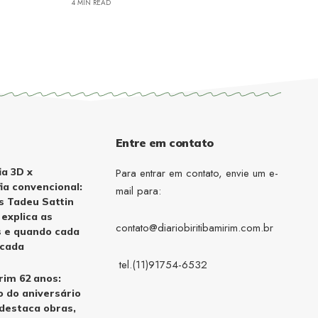
4 MIN READ
Entre em contato
a 3D x
Para entrar em contato, envie um e-
a convencional:
mail para:
us Tadeu Sattin
explica as
contato@diariobiritibamirim.com.br
s e quando cada
icada
tel.(11)91754-6532
irim 62 anos:
 do aniversário
 destaca obras,