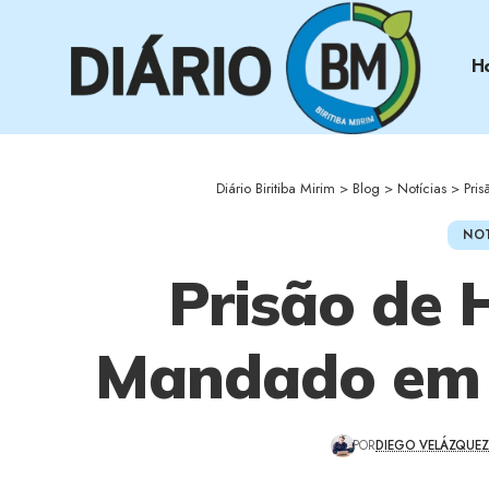
H
Diário Biritiba Mirim
>
Blog
>
Notícias
>
Pri
NOT
Prisão de
Mandado em B
POR
DIEGO VELÁZQUE