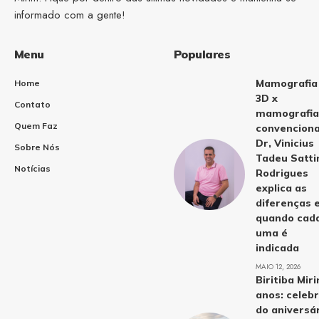
informado com a gente!
Menu
Populares
Mamografia
Home
3D x
Contato
mamografia
Quem Faz
convenciona
Dr, Vinicius
Sobre Nós
Tadeu Satti
Notícias
Rodrigues
explica as
diferenças 
quando cad
uma é
indicada
MAIO 12, 2026
Biritiba Mir
anos: celeb
do aniversá