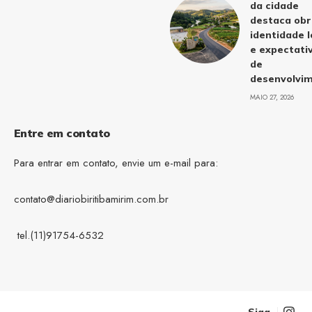
da cidade
destaca obr
identidade l
e expectati
de
desenvolvi
MAIO 27, 2026
Entre em contato
Para entrar em contato, envie um e-mail para:
contato@diariobiritibamirim.com.br
tel.(11)91754-6532
Siga