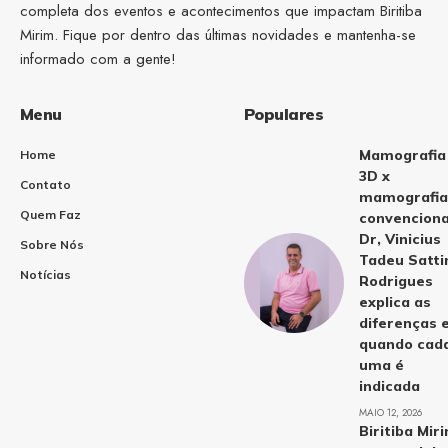
completa dos eventos e acontecimentos que impactam Biritiba
Mirim. Fique por dentro das últimas novidades e mantenha-se
informado com a gente!
Menu
Populares
Mamografia
Home
3D x
Contato
mamografia
Quem Faz
convenciona
Dr, Vinicius
Sobre Nós
Tadeu Satti
Notícias
Rodrigues
explica as
diferenças 
quando cad
uma é
indicada
MAIO 12, 2026
Biritiba Mir