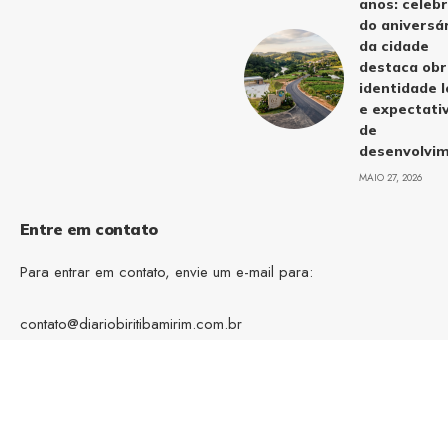
anos: celeb
do aniversá
da cidade
destaca obr
identidade l
e expectati
de
desenvolvi
MAIO 27, 2026
Entre em contato
Para entrar em contato, envie um e-mail para:
contato@diariobiritibamirim.com.br
tel.(11)91754-6532