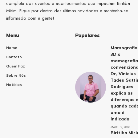
completa dos eventos e acontecimentos que impactam Biritiba
Mirim. Fique por dentro das últimas novidades e mantenha-se
informado com a gente!
Menu
Populares
Mamografia
Home
3D x
Contato
mamografia
Quem Faz
convenciona
Dr, Vinicius
Sobre Nós
Tadeu Satti
Notícias
Rodrigues
explica as
diferenças 
quando cad
uma é
indicada
MAIO 12, 2026
Biritiba Mir