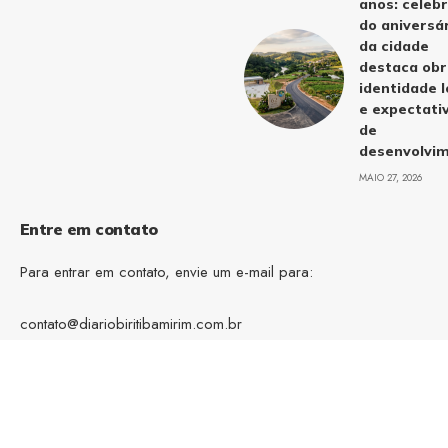
anos: celeb
do aniversá
da cidade
destaca obr
identidade l
e expectati
de
desenvolvi
MAIO 27, 2026
Entre em contato
Para entrar em contato, envie um e-mail para:
contato@diariobiritibamirim.com.br
tel.(11)91754-6532