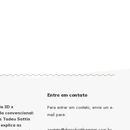
Entre em contato
a 3D x
Para entrar em contato, envie um e-
a convencional:
mail para:
us Tadeu Sattin
explica as
contato@diariobiritibamirim.com.br