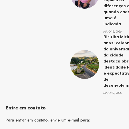
diferenças 
quando cad
uma é
indicada
MAIO 12, 2026
Biritiba Mir
anos: celeb
do aniversá
da cidade
destaca obr
identidade l
e expectati
de
desenvolvi
MAIO 27, 2026
Entre em contato
Para entrar em contato, envie um e-mail para: