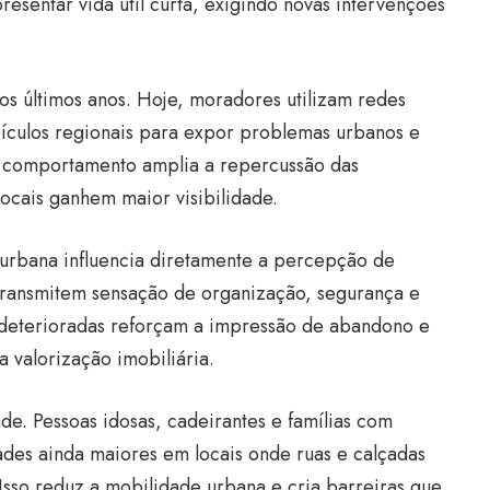
esentar vida útil curta, exigindo novas intervenções
 últimos anos. Hoje, moradores utilizam redes
eículos regionais para expor problemas urbanos e
se comportamento amplia a repercussão das
ocais ganhem maior visibilidade.
 urbana influencia diretamente a percepção de
transmitem sensação de organização, segurança e
s deterioradas reforçam a impressão de abandono e
 valorização imobiliária.
ade. Pessoas idosas, cadeirantes e famílias com
ades ainda maiores em locais onde ruas e calçadas
so reduz a mobilidade urbana e cria barreiras que