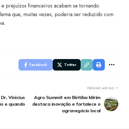
e prejuízos financeiros acabam se tornando
blema que, muitas vezes, poderia ser reduzido com
va.
Facebook
Twitter
PRÓXIMO ARTIGO
r, Vinicius
Agro Summit em Biritiba Mirim
as e quando
destaca inovação e fortalece o
agronegócio local