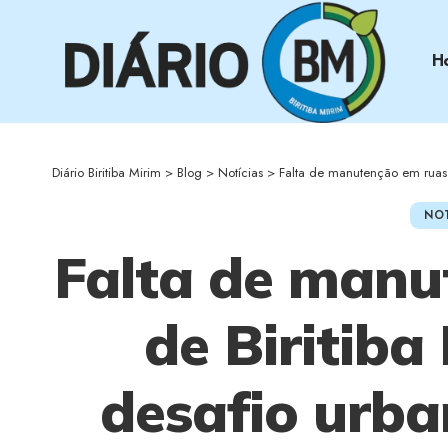
H
Diário Biritiba Mirim
>
Blog
>
Notícias
>
Falta de manutenção em ruas de
NOT
Falta de manu
de Biritiba
desafio urb