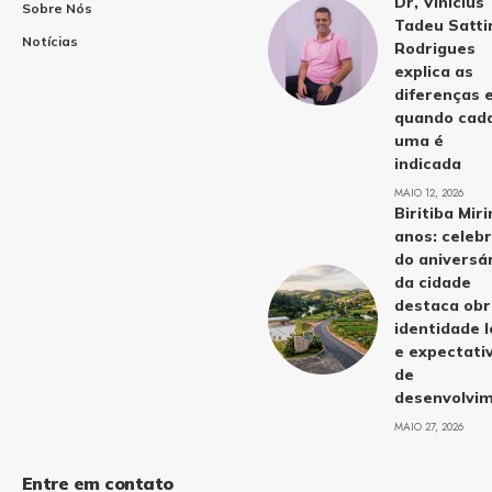
Dr, Vinicius
Sobre Nós
Tadeu Satti
Notícias
Rodrigues
explica as
diferenças 
quando cad
uma é
indicada
MAIO 12, 2026
Biritiba Mir
anos: celeb
do aniversá
da cidade
destaca obr
identidade l
e expectati
de
desenvolvi
MAIO 27, 2026
Entre em contato