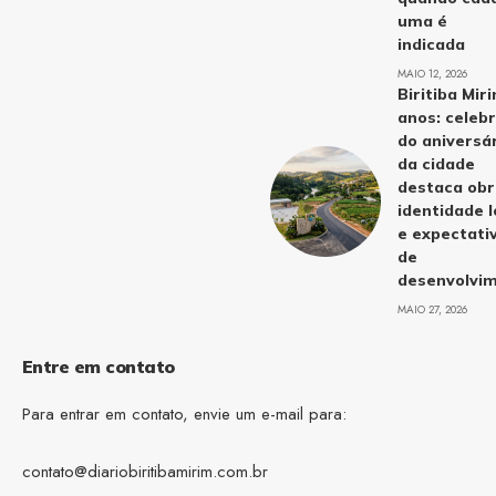
uma é
indicada
MAIO 12, 2026
Biritiba Mir
anos: celeb
do aniversá
da cidade
destaca obr
identidade l
e expectati
de
desenvolvi
MAIO 27, 2026
Entre em contato
Para entrar em contato, envie um e-mail para:
contato@diariobiritibamirim.com.br