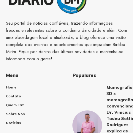
Seu portal de notícias confiáveis, trazendo informações
frescas e relevantes sobre o cotidiano da cidade e além. Com
uma abordagem local e atualizada, o blog oferece uma visão
completa dos eventos e acontecimentos que impactam Biritiba
Mirim. Fique por dentro das últimas novidades e mantenha-se
informado com a gente!
Menu
Populares
Mamografia
Home
3D x
Contato
mamografia
Quem Faz
convenciona
Dr, Vinicius
Sobre Nós
Tadeu Satti
Notícias
Rodrigues
explica as