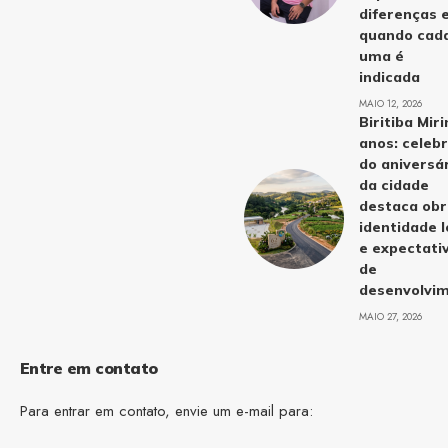
diferenças 
quando cad
uma é
indicada
MAIO 12, 2026
Biritiba Mir
anos: celeb
do aniversá
da cidade
destaca obr
identidade l
e expectati
de
desenvolvi
MAIO 27, 2026
Entre em contato
Para entrar em contato, envie um e-mail para: