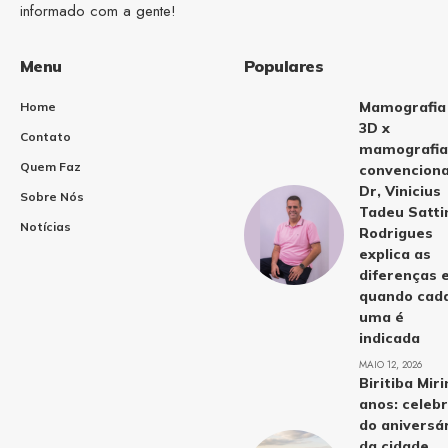
informado com a gente!
Menu
Populares
Mamografia
Home
3D x
Contato
mamografia
Quem Faz
convenciona
Dr, Vinicius
Sobre Nós
Tadeu Satti
Notícias
Rodrigues
explica as
diferenças 
quando cad
uma é
indicada
MAIO 12, 2026
Biritiba Mir
anos: celeb
do aniversá
da cidade