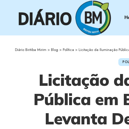
H
Diário Biritiba Mirim
>
Blog
>
Política
>
Licitação da Iluminação Pública em 
POL
Licitação d
Pública em B
Levanta D